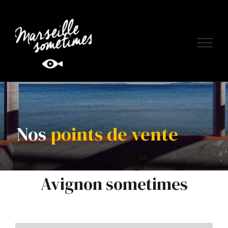
Skip
to
content
Nos
points de vente
Avignon sometimes